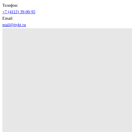
Телефон:
+7 (4112) 39-00-95
Email:
mail@itykt.ru