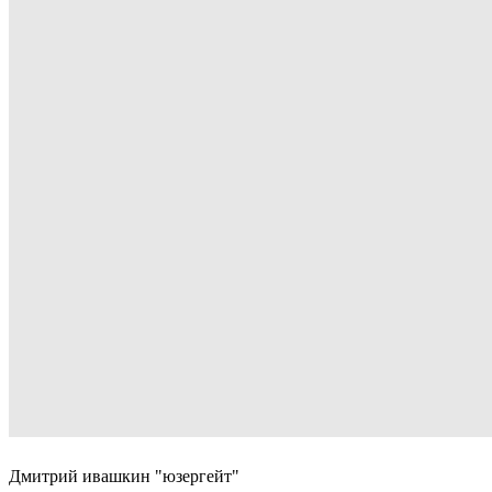
Дмитрий ивашкин "юзергейт"